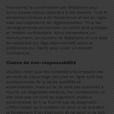
Poursuivez la conversation par téléphone pour
qu’on puisse mieux répondre à vos besoins. Tout le
personnel clinique a de l’expérience et est en règle
avec son organisme de réglementation. Tous les
renseignements personnels recueillis sont protégés
et restent confidentiels. Nous demandons un
nom/surnom, un numéro de téléphone et une date
de naissance (ou l’âge approximatif, selon la
préférence du client) pour créer un dossier
confidentiel.
Clause de non-responsabilité
Veuillez noter que les conseillers fournissant ces
services de clavardage sécurisé en ligne sont des
professionnels de la santé qualifiés et
expérimentés, mais qu’ils ne sont pas autorisés à
fournir un diagnostic médical. Par conséquent, ce
site n’est pas un outil de diagnostic médical
personnalisé, et il ne fournit pas de diagnostic.
L’information qu’il contient ne peut ni ne doit être
le fondement d’un diagnostic et ne peut ni ne doit