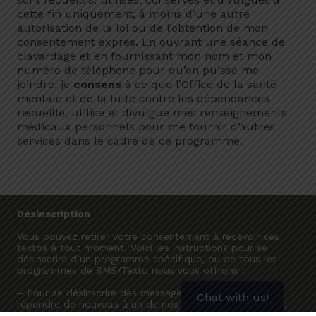
cette fin uniquement, à moins d’une autre
autorisation de la loi ou de l’obtention de mon
consentement exprès. En ouvrant une séance de
clavardage et en fournissant mon nom et mon
numéro de téléphone pour qu’on puisse me
joindre, je
consens
à ce que l’Office de la santé
mentale et de la lutte contre les dépendances
recueille, utilise et divulgue mes renseignements
médicaux personnels pour me fournir d’autres
services dans le cadre de ce programme.
Désinscription
Vous pouvez retirer votre consentement à recevoir ces
textos à tout moment. Voici les instructions pour se
désinscrire d’un programme spécifique, ou de tous les
programmes de SMS/Texto nous vous offrons :
– Pour se désinscrire des messages de motivation,
Chat with us!
répondre de nouveau à un de nos messages textes avec
les mots SMOKEFREE STOP