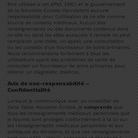
être utilisée à cet effet. EMCI et le gouvernement
de la Nouvelle-Écosse n’acceptent aucune
responsabilité pour l’utilisation de ce site comme
source de conseils médicaux. Aucun des
renseignements ou des documents contenus dans
ce site ou dans les sites auxquels il renvoie ne peut
remplacer une visite, un appel, une consultation
ou les conseils d’un fournisseur de soins primaires.
Nous recommandons fortement à tous les
utilisateurs ayant des problèmes de santé de
consulter un fournisseur de soins primaires pour
obtenir un diagnostic médical.
Avis de non-responsabilité –
Confidentialité
Lorsque je communique avec un conseiller de
Sans Tabac Nouvelle-Écosse, je
comprends
que
tous les renseignements médicaux personnels que
je fournis sont protégés conformément à la loi sur
les renseignements médicaux personnels et aux
politiques du Ministère, et que ces renseignements
sont recueillis, utilisés, conservés et divulgués à