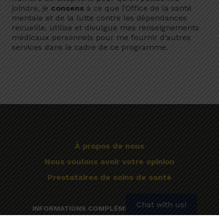
joindre, je
consens
à ce que l’Office de la santé
mentale et de la lutte contre les dépendances
recueille, utilise et divulgue mes renseignements
médicaux personnels pour me fournir d’autres
services dans le cadre de ce programme.
À propos de nous
Nous voulons avoir votre opinion
Prestataires de soins de santé
Chat with us!
INFORMATIONS COMPLÉMENTAIRES POUR…