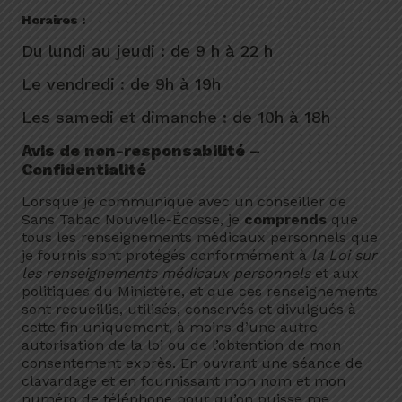
Horaires :
Du lundi au jeudi : de 9 h à 22 h
Le vendredi : de 9h à 19h
Les samedi et dimanche : de 10h à 18h
Avis de non-responsabilité –
Confidentialité
Lorsque je communique avec un conseiller de
Sans Tabac Nouvelle-Écosse, je
comprends
que
tous les renseignements médicaux personnels que
je fournis sont protégés conformément à
la Loi sur
les renseignements médicaux personnels
et aux
politiques du Ministère, et que ces renseignements
sont recueillis, utilisés, conservés et divulgués à
cette fin uniquement, à moins d’une autre
autorisation de la loi ou de l’obtention de mon
consentement exprès. En ouvrant une séance de
clavardage et en fournissant mon nom et mon
numéro de téléphone pour qu’on puisse me