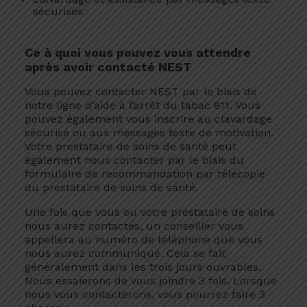
sécurisés
Ce à quoi vous pouvez vous attendre
après avoir contacté NEST
Vous pouvez contacter NEST par le biais de
notre ligne d’aide à l’arrêt du tabac 811. Vous
pouvez également vous inscrire au clavardage
sécurisé ou aux messages texte de motivation.
Votre prestataire de soins de santé peut
également nous contacter par le biais du
formulaire de recommandation par télécopie
du prestataire de soins de santé.
Une fois que vous ou votre prestataire de soins
nous aurez contactés, un conseiller vous
appellera au numéro de téléphone que vous
nous aurez communiqué. Cela se fait
généralement dans les trois jours ouvrables.
Nous essaierons de vous joindre 3 fois. Lorsque
nous vous contacterons, vous pourrez faire 3