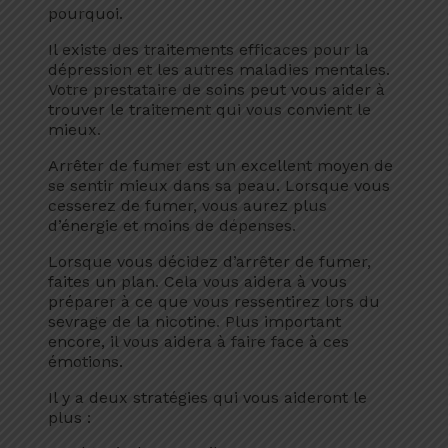
pourquoi.
Il existe des traitements efficaces pour la
dépression et les autres maladies mentales.
Votre prestataire de soins peut vous aider à
trouver le traitement qui vous convient le
mieux.
Arrêter de fumer est un excellent moyen de
se sentir mieux dans sa peau. Lorsque vous
cesserez de fumer, vous aurez plus
d’énergie et moins de dépenses.
Lorsque vous décidez d’arrêter de fumer,
faites un plan. Cela vous aidera à vous
préparer à ce que vous ressentirez lors du
sevrage de la nicotine. Plus important
encore, il vous aidera à faire face à ces
émotions.
Il y a deux stratégies qui vous aideront le
plus :