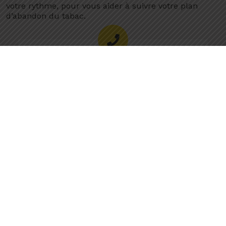
votre rythme, pour vous aider à suivre votre plan
d’abandon du tabac.
Aide par téléphone
Des conseils gratuits sont disponibles Lun–
Jeu 9am-10pm, Ven 9am–7pm, Sam-Dim
10am–6pm
811
Fonctionnement de l’Aide par téléphone