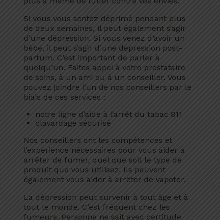
plus à même de lutter contre vos envies.
Si vous vous sentez déprimé pendant plus
de deux semaines, il peut également s’agir
d’une dépression. Si vous venez d’avoir un
bébé, il peut s’agir d’une dépression post-
partum. C’est important de parler à
quelqu’un. Faites appel à votre prestataire
de soins, à un ami ou à un conseiller. Vous
pouvez joindre l’un de nos conseillers par le
biais de ces services :
notre ligne d’aide à l’arrêt du tabac 811
clavardage sécurisé
Nos conseillers ont les compétences et
l’expérience nécessaires pour vous aider à
arrêter de fumer, quel que soit le type de
produit que vous utilisez. Ils peuvent
également vous aider à arrêter de vapoter.
La dépression peut survenir à tout âge et à
tout le monde. C’est fréquent chez les
fumeurs. Personne ne sait avec certitude