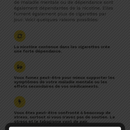
de maladie mentale ou de dépendance sont
également dépendantes de la nicotine. Elles
fument également plus de cigarettes par
jour. Voici quelques raisons possibles:
La nicotine contenue dans les cigarettes crée
une forte dépendance.
Vous fumez peut-être pour mieux supporter les
symptômes de votre maladie mentale ou les
effets secondaires de vos médicaments.
Vous êtes peut-être confronté à beaucoup de
stress, surtout si vous n’avez pas de soutien. Le
stress et le tabagisme vont de pair.