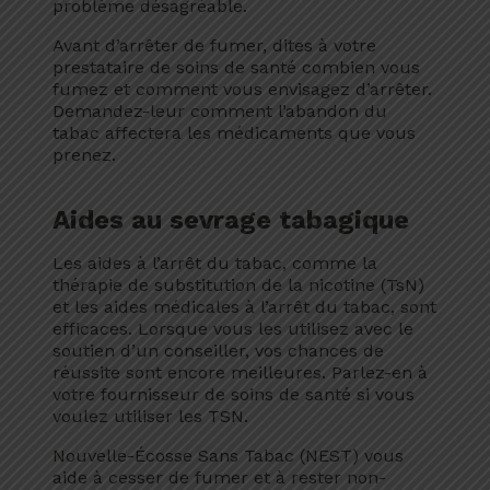
problème désagréable.
Avant d’arrêter de fumer, dites à votre
prestataire de soins de santé combien vous
fumez et comment vous envisagez d’arrêter.
Demandez-leur comment l’abandon du
tabac affectera les médicaments que vous
prenez.
Aides au sevrage tabagique
Les aides à l’arrêt du tabac, comme la
thérapie de substitution de la nicotine (TsN)
et les aides médicales à l’arrêt du tabac, sont
efficaces. Lorsque vous les utilisez avec le
soutien d’un conseiller, vos chances de
réussite sont encore meilleures. Parlez-en à
votre fournisseur de soins de santé si vous
voulez utiliser les TSN.
Nouvelle-Écosse Sans Tabac (NEST) vous
aide à cesser de fumer et à rester non-