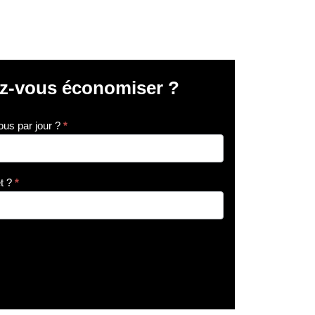
z-vous économiser ?
us par jour ?
*
t ?
*