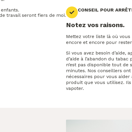
é
c
enfants.
CONSEIL POUR ARRÊT
o
 travail seront fiers de moi.
n
o
Notez vos raisons.
m
i
Mettez votre liste là où vous 
s
encore et encore pour rester
e
r
Si vous avez besoin d’aide, a
?
d’aide à l’abandon du tabac p
n’est pas disponible tout de s
minutes. Nos conseillers ont
nécessaires pour vous aider 
produit que vous utilisez. I
vapoter.