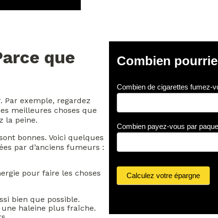
Parce que
C
Combien pourrie
o
m
b
Combien de cigarettes fumez-vo
i
e
r. Par exemple, regardez
n
 des meilleures choses que
p
z la peine.
o
Combien payez-vous par paque
u
 sont bonnes. Voici quelques
r
ées par d’anciens fumeurs :
ri
e
z
nergie pour faire les choses
-
Calculez votre épargne
v
o
si bien que possible.
u
 une haleine plus fraîche.
s
s.